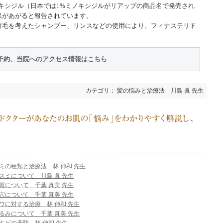
キシジル（日本では1%ミノキシジルがリアップの商品名で発売され
果があがると報告されています。
育毛を考えたシャンプー、リンスなどの使用により、フィナステリド
予約、当院へのアクセス情報はこちら
カテゴリ： 髪の悩みと治療法 川島 眞 先生
ミの種類と治療法 林 伸和 先生
スミについて 川島 眞 先生
斑について 千葉 真美 先生
穴について 千葉 真美 先生
ワに対する治療 林 伸和 先生
るみについて 千葉 真美 先生