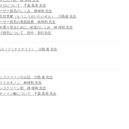
キビの予防 林 伸和 先生
クロについて 千葉 真美 先生
ーザー脱毛のしくみ 林伸和 先生
孔性苔癬（もうこうせいたいせん） 川島眞 先生
ーザー脱毛の美肌効果 林伸和 先生
を乗り切るために.. 保湿のしくみ 林 伸和 先生
げ脱毛について 田中 和行先生
GA（フィナステリド） 川島 眞 先生
ンスクリーンのお話 川島 眞 先生
イドロキノン 林伸和 先生
ンスクリーン剤 林 伸和 先生
チノイン酸について 千葉 真美 先生