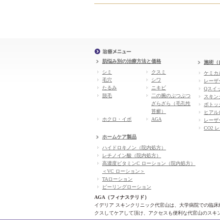
肌悩み別の治療方法と価格
施術（
シミ
クスミ
ケミカ
毛穴
シワ
レーザ
たるみ
ニキビ
Qスイ
脱毛
二の腕のぶつぶつ
スキン
ざらざら（毛孔性
ボトッ
苔癬）
ヒアル
ホクロ・イボ
AGA
レーザ
CO2 
ホームケア製品
ハイドロキノン（院内処方）
レチノイン酸（院内処方）
高濃度ビタミンC ローション（院内処方）
＜VC ローション＞
TAローション
ピーリングローション
AGA（フィナステリド）
イデリア スキンクリニック代官山は、大学病院での臨
クスしてケアして頂け、アクセスも便利な代官山のスキ