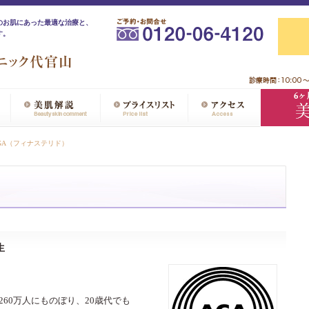
のお肌にあった最適な治療と、
す。
GA（フィナステリド）
生
60万人にものぼり、20歳代でも