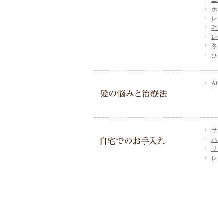
ニ
ホ
レ
毛
レ
冬
ひ
A
サ
ハ
サ
レ