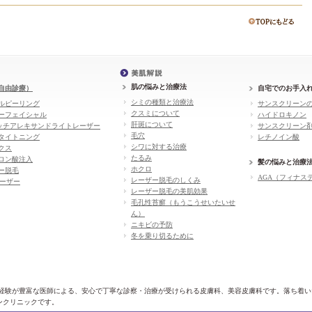
肌の悩みと治療法
自由診療）
自宅でのお手入
シミの種類と治療法
ルピーリング
サンスクリーン
クスミについて
ーフェイシャル
ハイドロキノン
肝斑について
ッチアレキサンドライトレーザー
サンスクリーン
毛穴
タイトニング
レチノイン酸
シワに対する治療
クス
たるみ
ロン酸注入
髪の悩みと治療
ホクロ
ー脱毛
AGA（フィナス
レーザー脱毛のしくみ
レーザー
レーザー脱毛の美肌効果
毛孔性苔癬（もうこうせいたいせ
ん）
ニキビの予防
冬を乗り切るために
床経験が豊富な医師による、安心で丁寧な診察・治療が受けられる皮膚科、美容皮膚科です。落ち着
ンクリニックです。