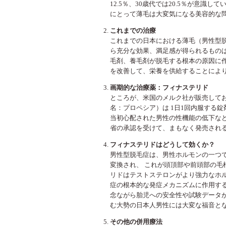
12.5％、30歳代では20.5％が意識
にとって薄毛は大変気になる美容的な
これまでの治療
これまでの日本における薄毛（男性型
ら充分な効果、満足感が得られるものは
毛剤、養毛剤が脱毛する根本の原因に
を改善して、栄養を供給することによ
画期的な治療薬：フィナステリド
ところが、米国のメルク社が販売して
名：プロペシア）は 1日1回内服する
当初心配された男性の性機能の低下な
省の承認を受けて、まもなく発売され
フィナステリドはどうして効くか？
男性型脱毛症は、男性ホルモンの一つで
変換され、 これが頭頂部や前頭部の
リドはテストステロンがより強力なホ
症の根本的な発症メカニズムに作用す
念ながら胎児への安全性や試験データ
む大勢の日本人男性には大変な福音と
その他の併用療法