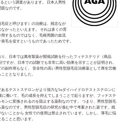
しているという調査があります。 日本人男性
問題なのです。
脱毛症と呼びます）の治療は、残念なが
なかったといえます。 それは多くの育
作用するものではなく、毛根周囲の血流
り発毛を促すというものであったためです。
おり、日本では萬有製薬が開発試験を行ったフィナステリド（商品
錠剤ですが、日本での試験でも非常に高い効果を示すことが証明され、
どの副作用もなく、 安全性の高い男性型脱毛症治療薬として厚生労働
ることとなりました。
あるテストステロンがより強力な5αダイハイドロテストステロンに
毛根に働いて、毛の成長を抑えてしまうことで起りますが、フィナステ
ルモンに変換されるのを阻止する薬剤なのです。 つまり、男性型脱毛
る薬なのです。男性型脱毛症の研究が進む中で考案された薬です。残
がないことから 女性での使用は禁止されています。しかし、薄毛に悩
なることと思います。