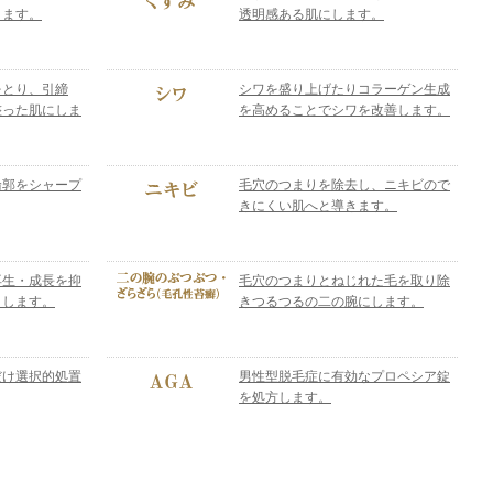
きます。
透明感ある肌にします。
をとり、引締
シワを盛り上げたりコラーゲン生成
整った肌にしま
を高めることでシワを改善します。
輪郭をシャープ
毛穴のつまりを除去し、ニキビので
きにくい肌へと導きます。
再生・成長を抑
毛穴のつまりとねじれた毛を取り除
くします。
きつるつるの二の腕にします。
だけ選択的処置
男性型脱毛症に有効なプロペシア錠
を処方します。