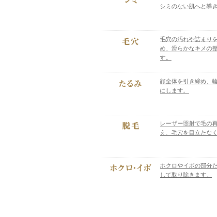
シミのない肌へと導
毛穴の汚れや詰まり
め、滑らかなキメの
す。
顔全体を引き締め、
にします。
レーザー照射で毛の
え、毛穴を目立たな
ホクロやイボの部分
して取り除きます。