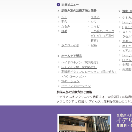
肌悩み別の治療方法と価格
施術（
シミ
クスミ
ケミカ
毛穴
シワ
レーザ
たるみ
ニキビ
Qスイ
脱毛
二の腕のぶつぶつ
ＧＦＲ
ざらざら（毛孔性
ラセル
苔癬）
スキン
ホクロ・イボ
AGA
ボトッ
ヒアル
レーザ
ホームケア製品
CO2 
ハイドロキノン（院内処方）
美容注
レチノイン酸（院内処方）
高濃度
高濃度ビタミンC ローション（院内処方）
＜VC ローション＞
TAローション
ピーリングローション
肌悩み別の治療方法と価格
イデリア スキンクリニック代官山は、大学病院での臨
クスしてケアして頂け、アクセスも便利な代官山のスキ