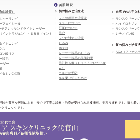
肌の悩みと治療法
自由診療）
自宅でのお手入
シミの種類と治療法
ルピーリング
サンスクリーン
クスミについて
ーフェイシャル
ハイドロキノン
肝斑について
ッチアレキサンドライトレーザー
サンスクリーン
毛穴
（イントラジェン）・ＳＲＲ（イント
レチノイン酸
シワに対する治療
）
たるみ
タイトニング
髪の悩みと治療
ホクロ
クス
AGA（フィナス
レーザー脱毛のしくみ
ロン酸注入
レーザー脱毛の美肌効果
ー脱毛
毛孔性苔癬（もうこうせいたいせ
レーザー
ん）
射
ニキビの予防
ビタミンC点滴
冬を乗り切るために
床経験が豊富な医師による、安心で丁寧な診察・治療が受けられる皮膚科、美容皮膚科です。落ち着
ンクリニックです。